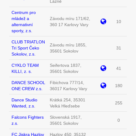
Lázně
Centrum pro
mládež a
Závodu míru 171/62,
10
alternativní
360 17 Karlovy Vary
sporty, z.s.
CLUB TRIATLON
Závodu míru 1855,
Tri Sport Čeko
31
35601 Sokolov
Sokolov, z.s.
CYKLO TEAM
Seifertova 1837,
41
KILLI, z. s.
35601 Sokolov
DANCE SCHOOL
Fibichova 777/14,
180
ONE CREW z.s.
36017 Karlovy Vary
Dance Studio
Krátká 254, 35301
255
Wanted, z.s.
Velká Hleďsebe
Falcons Fighters
Slovenská 1917,
0
z.s.
35601 Sokolov
FC Jiskra Hazlov
Hazlov 450, 35132