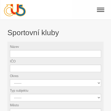
Toggle
naviga
Sportovní kluby
Název
IČO
Okres
Typ subjektu
Město