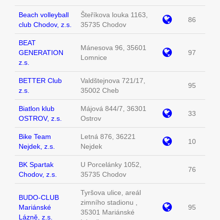
Beach volleyball
Šteříkova louka 1163,
86
club Chodov, z.s.
35735 Chodov
BEAT
Mánesova 96, 35601
GENERATION
97
Lomnice
z.s.
BETTER Club
Valdštejnova 721/17,
95
z.s.
35002 Cheb
Biatlon klub
Májová 844/7, 36301
33
OSTROV, z.s.
Ostrov
Bike Team
Letná 876, 36221
10
Nejdek, z.s.
Nejdek
BK Spartak
U Porcelánky 1052,
76
Chodov, z.s.
35735 Chodov
Tyršova ulice, areál
BUDO-CLUB
zimního stadionu ,
Mariánské
95
35301 Mariánské
Lázně, z.s.