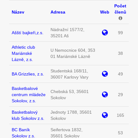
Počet
Název
Adresa
Web
členů
Nádražní 1577/2,
Ašští bajkeři,z.s.
99
35201 Aš
Athletic club
U Nemocnice 604, 353
Mariánské
38
01 Mariánské Lázně
Lázně, z.s.
Studentská 168/11,
BA Grizzlies, z.s.
49
36007 Karlovy Vary
Basketbalové
Chebská 53, 35601
centrum mládeže
29
Sokolov
Sokolov, z.s.
Basketbalový
Jednoty 1788, 35601
165
klub Sokolov z.s.
Sokolov
BC Baník
Seifertova 1832,
53
Sokolov z.s.
35601 Sokolov