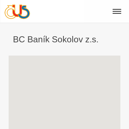
Toggle
naviga
BC Baník Sokolov z.s.