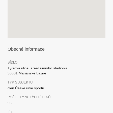
Obecné informace
SÍDLO
Tyršova ulice, areál zimního stadionu
35301 Mariánské Lázně
TYP SUBJEKTU
člen České unie sportu
POČET FYZICKÝCH ČLENŮ
95
IČO