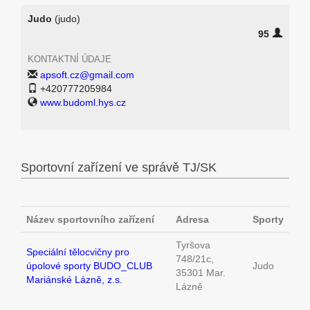
Judo
(judo)
95
KONTAKTNÍ ÚDAJE
apsoft.cz@gmail.com
+420777205984
www.budoml.hys.cz
Sportovní zařízení ve správě TJ/SK
Název sportovního zařízení
Adresa
Sporty
Tyršova
Speciální tělocvičny pro
748/21c,
úpolové sporty BUDO_CLUB
Judo
35301 Mar.
Mariánské Lázně, z.s.
Lázně