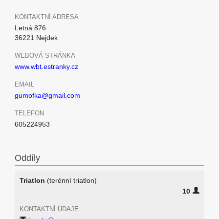
KONTAKTNÍ ADRESA
Letná 876
36221 Nejdek
WEBOVÁ STRÁNKA
www.wbt.estranky.cz
EMAIL
gumofka@gmail.com
TELEFON
605224953
Oddíly
Triatlon
(terénní triatlon)
10
KONTAKTNÍ ÚDAJE