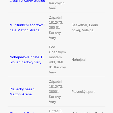
areál TJ KSNP Sedlec
Karlových
Varů
Západní
1812/73,
Multifunkční sportovní
Basketbal, Lední
360 01
hala Mattoni Arena
hokej, Volejbal
Karlovy
Vary
Pod
Chebským
Nohejbalové hřiště TJ
mostem
Nohejbal
Slovan Karlovy Vary
483, 360
01 Karlovy
Vary
Západní
1812/73,
Plavecký bazén
36001
Plavecký sport
Mattoni Arena
Karlovy
Vary
U trati 9,