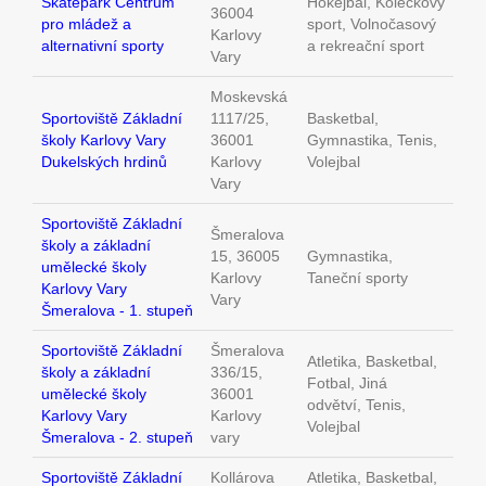
Skatepark Centrum
Hokejbal, Kolečkový
36004
pro mládež a
sport, Volnočasový
Karlovy
alternativní sporty
a rekreační sport
Vary
Moskevská
Sportoviště Základní
1117/25,
Basketbal,
školy Karlovy Vary
36001
Gymnastika, Tenis,
Dukelských hrdinů
Karlovy
Volejbal
Vary
Sportoviště Základní
Šmeralova
školy a základní
15, 36005
Gymnastika,
umělecké školy
Karlovy
Taneční sporty
Karlovy Vary
Vary
Šmeralova - 1. stupeň
Sportoviště Základní
Šmeralova
Atletika, Basketbal,
školy a základní
336/15,
Fotbal, Jiná
umělecké školy
36001
odvětví, Tenis,
Karlovy Vary
Karlovy
Volejbal
Šmeralova - 2. stupeň
vary
Sportoviště Základní
Kollárova
Atletika, Basketbal,