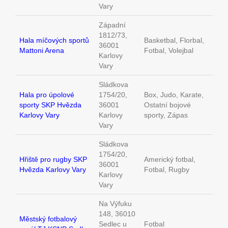
Vary
Západní
1812/73,
Hala míčových sportů
Basketbal, Florbal,
36001
Mattoni Arena
Fotbal, Volejbal
Karlovy
Vary
Sládkova
Hala pro úpolové
1754/20,
Box, Judo, Karate,
sporty SKP Hvězda
36001
Ostatní bojové
Karlovy Vary
Karlovy
sporty, Zápas
Vary
Sládkova
1754/20,
Hřiště pro rugby SKP
Americký fotbal,
36001
Hvězda Karlovy Vary
Fotbal, Rugby
Karlovy
Vary
Na Výfuku
148, 36010
Městský fotbalový
Sedlec u
Fotbal