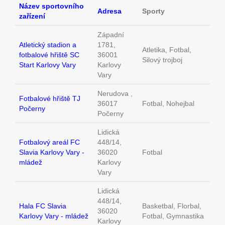
Název sportovního
Adresa
Sporty
zařízení
Západní
Atletický stadion a
1781,
Atletika, Fotbal,
fotbalové hřiště SC
36001
Silový trojboj
Start Karlovy Vary
Karlovy
Vary
Nerudova ,
Fotbalové hřiště TJ
36017
Fotbal, Nohejbal
Počerny
Počerny
Lidická
Fotbalový areál FC
448/14,
Slavia Karlovy Vary -
36020
Fotbal
mládež
Karlovy
Vary
Lidická
448/14,
Hala FC Slavia
Basketbal, Florbal,
36020
Karlovy Vary - mládež
Fotbal, Gymnastika
Karlovy