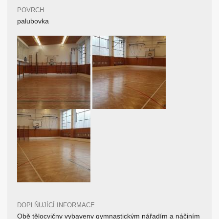
POVRCH
palubovka
DOPLŇUJÍCÍ INFORMACE
Obě tělocvičny vybaveny gymnastickým nářadím a náčiním