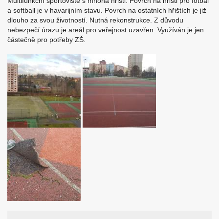
Multifunkční sportoviště s mnoha hřišti. Povrch na hřišti pro fotbal
a softball je v havarijním stavu. Povrch na ostatních hřištích je již
dlouho za svou životností. Nutná rekonstrukce. Z důvodu
nebezpečí úrazu je areál pro veřejnost uzavřen. Využíván je jen
částečně pro potřeby ZŠ.