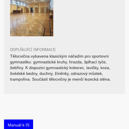
DOPLŇUJÍCÍ INFORMACE
Tělocvična vybavena klasickým nářadím pro sportovní
gymnastiku: gymnastické kruhy, hrazda, šplhací tyče,
žebřiny. K dispozici gymnastický koberec, lavičky, koza,
švédské bedny, duchny, žíněnky, odrazový můstek,
trampolína. Součástí tělocvičny je menší lezecká stěna.
Manuál k IS