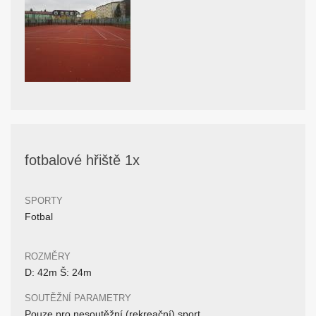
fotbalové hřiště 1x
SPORTY
Fotbal
ROZMĚRY
D: 42m Š: 24m
SOUTĚŽNÍ PARAMETRY
Pouze pro nesoutěžní (rekreační) sport