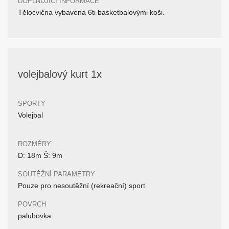
DOPLŇUJÍCÍ INFORMACE
Tělocvična vybavena 6ti basketbalovými koši.
volejbalový kurt 1x
SPORTY
Volejbal
ROZMĚRY
D: 18m Š: 9m
SOUTĚŽNÍ PARAMETRY
Pouze pro nesoutěžní (rekreační) sport
POVRCH
palubovka