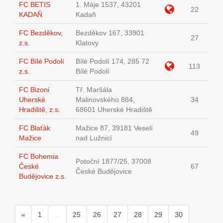
FC BETIS
1. Máje 1537, 43201
22
KADAŇ
Kadaň
FC Bezděkov,
Bezděkov 167, 33901
27
z.s.
Klatovy
FC Bílé Podolí
Bílé Podolí 174, 285 72
113
z.s.
Bílé Podolí
FC Bizoni
Tř. Maršála
Uherské
Malinovského 884,
34
Hradiště, z.s.
68601 Uherské Hradiště
FC Blaťák
Mažice 87, 39181 Veselí
49
Mažice
nad Lužnicí
FC Bohemia
Potoční 1877/25, 37008
České
67
České Budějovice
Budějovice z.s.
«
1
...
25
26
27
28
29
30