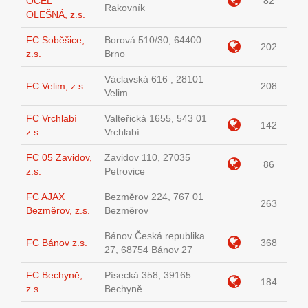
OCEL
82
Rakovník
OLEŠNÁ, z.s.
FC Soběšice,
Borová 510/30, 64400
202
z.s.
Brno
Václavská 616 , 28101
FC Velim, z.s.
208
Velim
FC Vrchlabí
Valteřická 1655, 543 01
142
z.s.
Vrchlabí
FC 05 Zavidov,
Zavidov 110, 27035
86
z.s.
Petrovice
FC AJAX
Bezměrov 224, 767 01
263
Bezměrov, z.s.
Bezměrov
Bánov Česká republika
FC Bánov z.s.
368
27, 68754 Bánov 27
FC Bechyně,
Písecká 358, 39165
184
z.s.
Bechyně