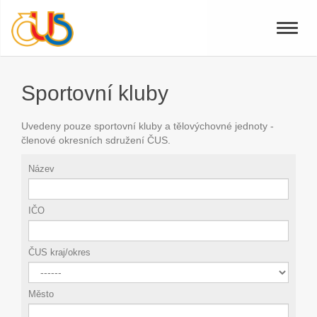
Toggle
naviga
Sportovní kluby
Uvedeny pouze sportovní kluby a tělovýchovné jednoty -
členové okresních sdružení ČUS.
Název
IČO
ČUS kraj/okres
Město