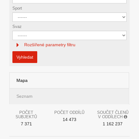
Sport
Svaz
Rozšířené parametry filtru
Vyhledat
Mapa
Seznam
POČET
POČET ODDÍLŮ
SOUČET ČLENŮ
SUBJEKTŮ
V ODDÍLECH
14 473
7 371
1 162 237