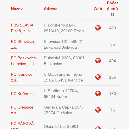
Počet
Název
Adresa
Web
členů
FBŠ SLAVIA
U Borského parku
480
Plzeň, z. s.
2916/19, 30100 Plzeň
FC Bítovčice,
Bítovčice 131, 58822
35
z.s.
Luka nad Jihlavou
FC Boskovice-
Dukelská 2286, 68001
494
Letovice, z.s.
Boskovice
FC Ivančice
U Malovaného mlýna
186
z.s.
1515, 66491 Ivančice
U Stadionu 1970/4,
FC Kuřim z.s.
160
66434 Kuřim
FC Olešnice,
Generála Čápka 594,
76
z.s.
67974 Olešnice
FC PÁSOVÁ
Olešná 185, 26901