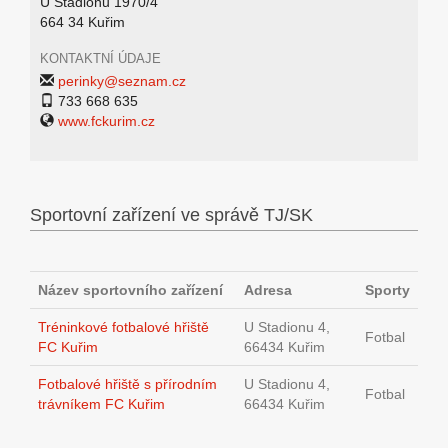
U Stadionu 1970/4
664 34 Kuřim
KONTAKTNÍ ÚDAJE
perinky@seznam.cz
733 668 635
www.fckurim.cz
Sportovní zařízení ve správě TJ/SK
Název sportovního zařízení
Adresa
Sporty
Tréninkové fotbalové hřiště
U Stadionu 4,
Fotbal
FC Kuřim
66434 Kuřim
Fotbalové hřiště s přírodním
U Stadionu 4,
Fotbal
trávníkem FC Kuřim
66434 Kuřim