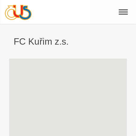
Toggle
naviga
FC Kuřim z.s.