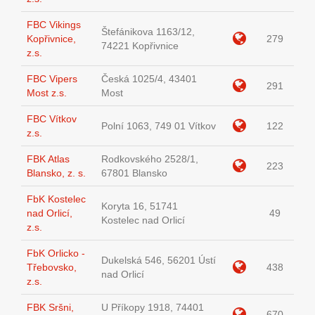
FBC Vikings
Štefánikova 1163/12,
Kopřivnice,
279
74221 Kopřivnice
z.s.
FBC Vipers
Česká 1025/4, 43401
291
Most z.s.
Most
FBC Vítkov
Polní 1063, 749 01 Vítkov
122
z.s.
FBK Atlas
Rodkovského 2528/1,
223
Blansko, z. s.
67801 Blansko
FbK Kostelec
Koryta 16, 51741
nad Orlicí,
49
Kostelec nad Orlicí
z.s.
FbK Orlicko -
Dukelská 546, 56201 Ústí
Třebovsko,
438
nad Orlicí
z.s.
FBK Sršni,
U Příkopy 1918, 74401
670