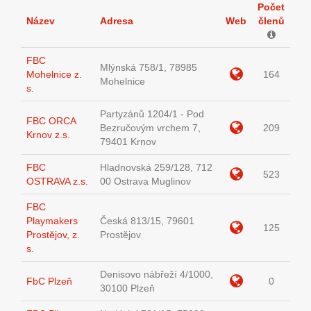
Počet
Název
Adresa
Web
členů
FBC
Mlýnská 758/1, 78985
Mohelnice z.
164
Mohelnice
s.
Partyzánů 1204/1 - Pod
FBC ORCA
Bezručovým vrchem 7,
209
Krnov z.s.
79401 Krnov
FBC
Hladnovská 259/128, 712
523
OSTRAVA z.s.
00 Ostrava Muglinov
FBC
Playmakers
Česká 813/15, 79601
125
Prostějov, z.
Prostějov
s.
Denisovo nábřeží 4/1000,
FbC Plzeň
0
30100 Plzeň