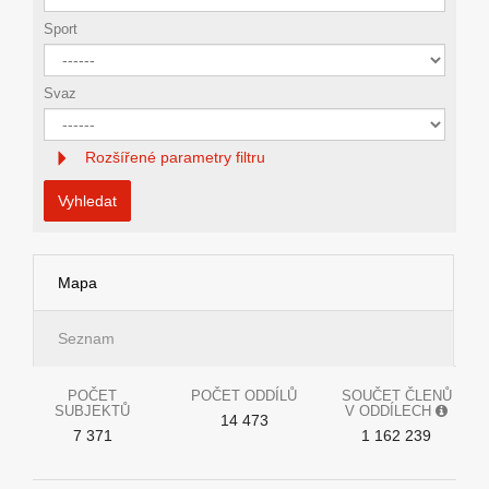
Sport
Svaz
Rozšířené parametry filtru
Vyhledat
Mapa
Seznam
POČET
POČET ODDÍLŮ
SOUČET ČLENŮ
SUBJEKTŮ
V ODDÍLECH
14 473
7 371
1 162 239