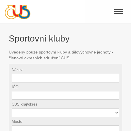
Toggle
naviga
Sportovní kluby
Uvedeny pouze sportovní kluby a tělovýchovné jednoty -
členové okresních sdružení ČUS.
Název
IČO
ČUS kraj/okres
Město