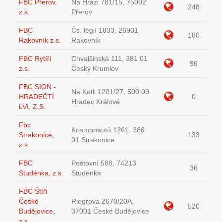
FBC Přerov,
Na Hrázi 781/15, 75002
248
z.s.
Přerov
FBC
Čs. legií 1833, 26901
180
Rakovník z.s.
Rakovník
FBC Rytíři
Chvalšinská 111, 381 01
96
z.s.
Český Krumlov
FBC SION -
Na Kotli 1201/27, 500 09
HRADEČTÍ
0
Hradec Králové
LVI, Z.S.
Fbc
Kosmonautů 1261, 386
Strakonice,
133
01 Strakonice
z.s.
FBC
Poštovní 588, 74213
36
Studénka, z.s.
Studénka
FBC Štíři
České
Riegrova 2670/20A,
520
Budějovice,
37001 České Budějovice
z.s.