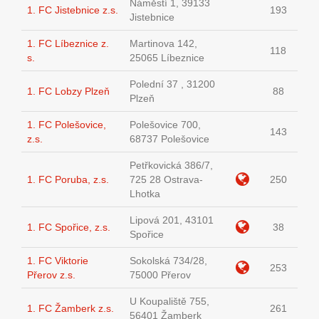
Náměstí 1, 39133
1. FC Jistebnice z.s.
193
Jistebnice
1. FC Líbeznice z.
Martinova 142,
118
s.
25065 Líbeznice
Polední 37 , 31200
1. FC Lobzy Plzeň
88
Plzeň
1. FC Polešovice,
Polešovice 700,
143
z.s.
68737 Polešovice
Petřkovická 386/7,
1. FC Poruba, z.s.
725 28 Ostrava-
250
Lhotka
Lipová 201, 43101
1. FC Spořice, z.s.
38
Spořice
1. FC Viktorie
Sokolská 734/28,
253
Přerov z.s.
75000 Přerov
U Koupaliště 755,
1. FC Žamberk z.s.
261
56401 Žamberk