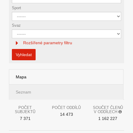
Sport
Svaz
Rozšířené parametry filtru
Vyhledat
Mapa
Seznam
POČET
POČET ODDÍLŮ
SOUČET ČLENŮ
SUBJEKTŮ
V ODDÍLECH
14 473
7 371
1 162 227