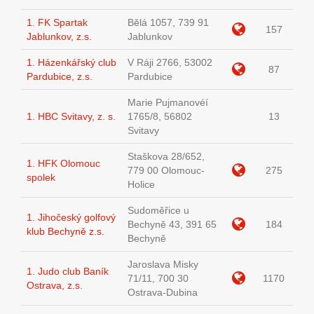
1. FK Spartak
Bělá 1057, 739 91
157
Jablunkov, z.s.
Jablunkov
1. Házenkářský club
V Ráji 2766, 53002
87
Pardubice, z.s.
Pardubice
Marie Pujmanovéí
1. HBC Svitavy, z. s.
1765/8, 56802
13
Svitavy
Staškova 28/652,
1. HFK Olomouc
779 00 Olomouc-
275
spolek
Holice
Sudoměřice u
1. Jihočeský golfový
Bechyně 43, 391 65
184
klub Bechyně z.s.
Bechyně
Jaroslava Misky
1. Judo club Baník
71/11, 700 30
1170
Ostrava, z.s.
Ostrava-Dubina