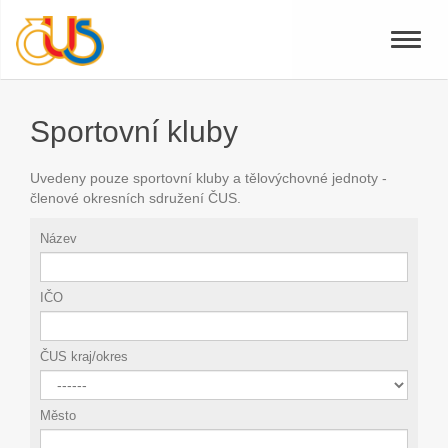
Toggle
naviga
Sportovní kluby
Uvedeny pouze sportovní kluby a tělovýchovné jednoty -
členové okresních sdružení ČUS.
Název
IČO
ČUS kraj/okres
Město