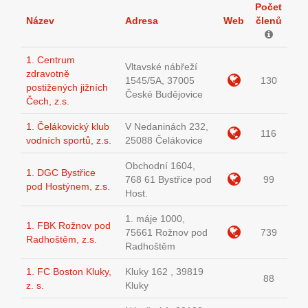
Počet
Název
Adresa
Web
členů
1. Centrum
Vltavské nábřeží
zdravotně
1545/5A, 37005
130
postižených jižních
České Budějovice
Čech, z.s.
1. Čelákovický klub
V Nedaninách 232,
116
vodních sportů, z.s.
25088 Čelákovice
Obchodní 1604,
1. DGC Bystřice
768 61 Bystřice pod
99
pod Hostýnem, z.s.
Host.
1. máje 1000,
1. FBK Rožnov pod
75661 Rožnov pod
739
Radhoštěm, z.s.
Radhoštěm
1. FC Boston Kluky,
Kluky 162 , 39819
88
z. s.
Kluky