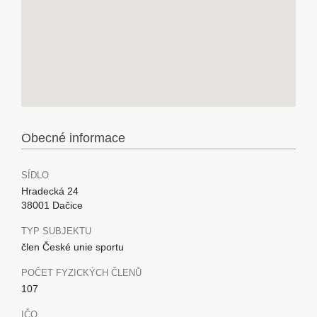
Obecné informace
SÍDLO
Hradecká 24
38001 Dačice
TYP SUBJEKTU
člen České unie sportu
POČET FYZICKÝCH ČLENŮ
107
IČO