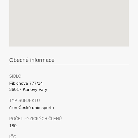
Obecné informace
SÍDLO
Fibichova 777/14
36017 Karlovy Vary
TYP SUBJEKTU
člen České unie sportu
POČET FYZICKÝCH ČLENŮ
180
IČO