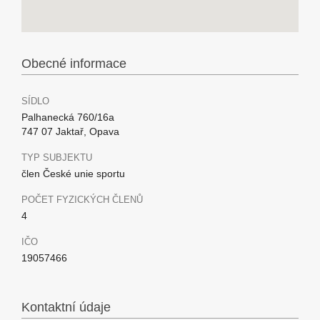
Obecné informace
SÍDLO
Palhanecká 760/16a
747 07 Jaktař, Opava
TYP SUBJEKTU
člen České unie sportu
POČET FYZICKÝCH ČLENŮ
4
IČO
19057466
Kontaktní údaje