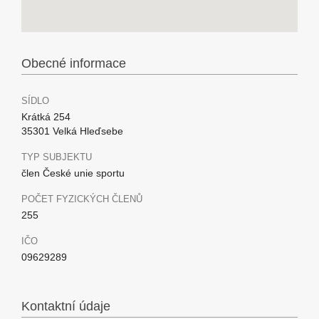
Obecné informace
SÍDLO
Krátká 254
35301 Velká Hleďsebe
TYP SUBJEKTU
člen České unie sportu
POČET FYZICKÝCH ČLENŮ
255
IČO
09629289
Kontaktní údaje