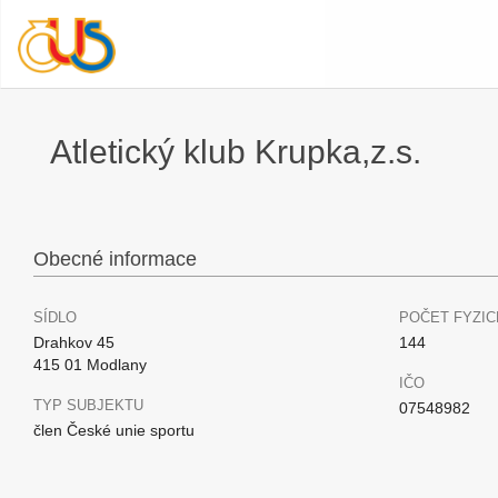
Atletický klub Krupka,z.s.
Obecné informace
SÍDLO
POČET FYZIC
Drahkov 45
144
415 01 Modlany
IČO
TYP SUBJEKTU
07548982
člen České unie sportu