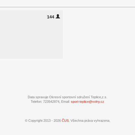
144
Data spravuje Okresní sportovní sdružení Teplice,z.s.
Telefon: 723542874, Email:
sport-teplice@volny.cz
© Copyright 2013 - 2026
ČUS
. Všechna práva vyhrazena.