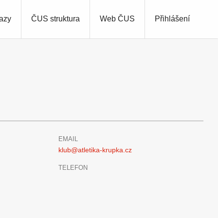
azy
ČUS struktura
Web ČUS
Přihlášení
EMAIL
klub@atletika-krupka.cz
TELEFON