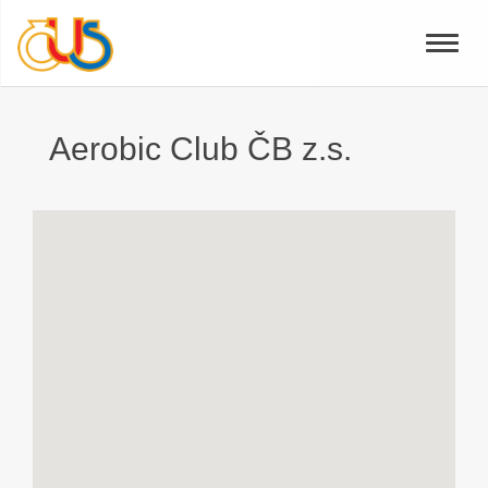
Toggle
naviga
Aerobic Club ČB z.s.