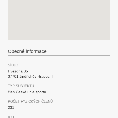
Obecné informace
SÍDLO
Hvězdná 35
37701 Jindřichův Hradec II
TYP SUBJEKTU
člen České unie sportu
POČET FYZICKÝCH ČLENŮ
231
IČO