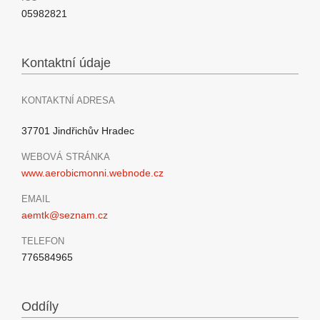
05982821
Kontaktní údaje
KONTAKTNÍ ADRESA
37701 Jindřichův Hradec
WEBOVÁ STRÁNKA
www.aerobicmonni.webnode.cz
EMAIL
aemtk@seznam.cz
TELEFON
776584965
Oddíly