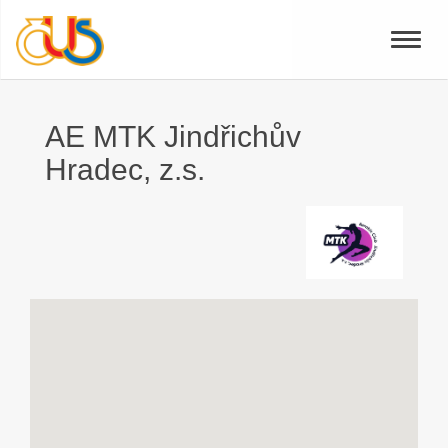
Toggle
naviga
AE MTK Jindřichův
Hradec, z.s.