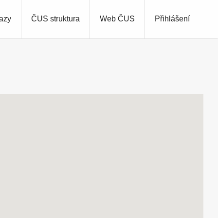
azy
ČUS struktura
Web ČUS
Přihlášení