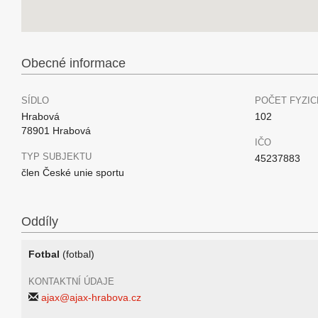
Obecné informace
SÍDLO
POČET FYZIC
Hrabová
102
78901 Hrabová
IČO
TYP SUBJEKTU
45237883
člen České unie sportu
Oddíly
Fotbal
(fotbal)
KONTAKTNÍ ÚDAJE
ajax@ajax-hrabova.cz