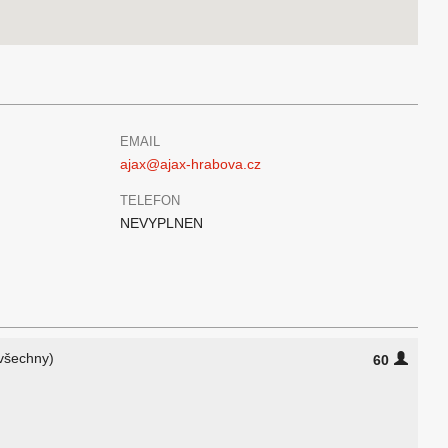
EMAIL
ajax@ajax-hrabova.cz
TELEFON
NEVYPLNEN
 všechny)
60