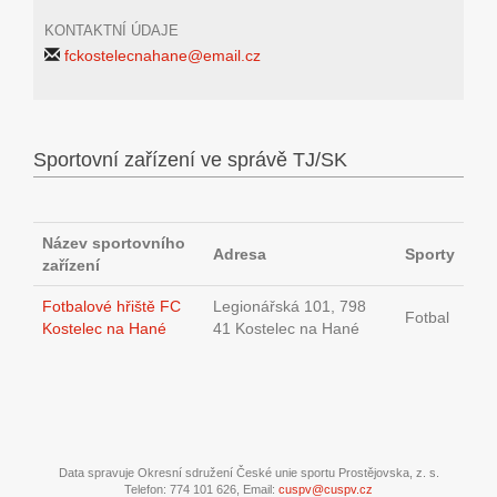
KONTAKTNÍ ÚDAJE
fckostelecnahane@email.cz
Sportovní zařízení ve správě TJ/SK
Název sportovního
Adresa
Sporty
zařízení
Fotbalové hřiště FC
Legionářská 101, 798
Fotbal
Kostelec na Hané
41 Kostelec na Hané
Data spravuje Okresní sdružení České unie sportu Prostějovska, z. s.
Telefon: 774 101 626, Email:
cuspv@cuspv.cz