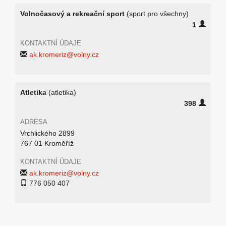
Volnočasový a rekreační sport
(sport pro všechny)
1
KONTAKTNÍ ÚDAJE
ak.kromeriz@volny.cz
Atletika
(atletika)
398
ADRESA
Vrchlického 2899
767 01 Kroměříž
KONTAKTNÍ ÚDAJE
ak.kromeriz@volny.cz
776 050 407