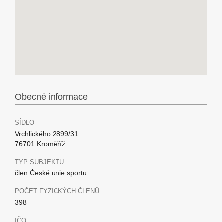
Obecné informace
SÍDLO
Vrchlického 2899/31
76701 Kroměříž
TYP SUBJEKTU
člen České unie sportu
POČET FYZICKÝCH ČLENŮ
398
IČO