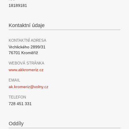
18189181
Kontaktní údaje
KONTAKTNÍ ADRESA
Vrchlického 2899/31
76701 Kroměříž
WEBOVÁ STRÁNKA
www.akkromeriz.cz
EMAIL
ak.kromeriz@volny.cz
TELEFON
728 451 331
Oddíly