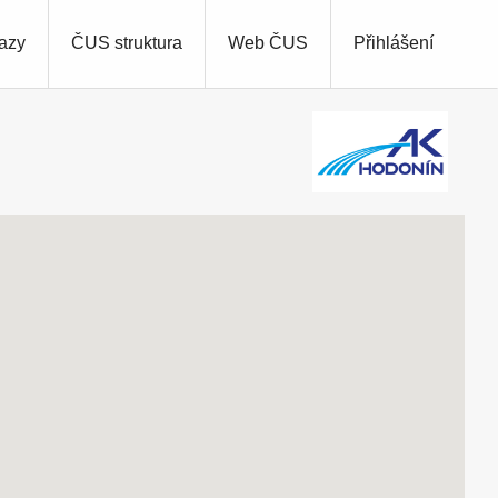
azy
ČUS struktura
Web ČUS
Přihlášení