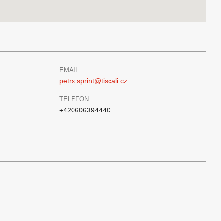
EMAIL
petrs.sprint@tiscali.cz
TELEFON
+420606394440