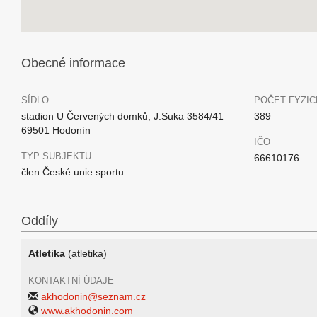
Obecné informace
SÍDLO
POČET FYZIC
stadion U Červených domků, J.Suka 3584/41
389
69501 Hodonín
IČO
TYP SUBJEKTU
66610176
člen České unie sportu
Oddíly
Atletika
(atletika)
KONTAKTNÍ ÚDAJE
akhodonin@seznam.cz
www.akhodonin.com