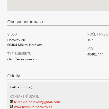
Obecné informace
SÍDLO
POČET FYZIC
Horákov 201
157
66404 Mokrá-Horákov
IČO
TYP SUBJEKTU
48481777
člen České unie sportu
Oddíly
Fotbal
(fotbal)
KONTAKTNÍ ÚDAJE
fc.mokra.horakov@gmail.com
www.fcmokra-horakov.cz