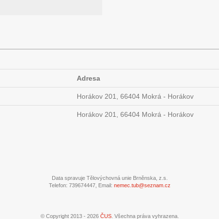
Adresa
Horákov 201, 66404 Mokrá - Horákov
Horákov 201, 66404 Mokrá - Horákov
Data spravuje Tělovýchovná unie Brněnska, z.s.
Telefon: 739674447, Email:
nemec.tub@seznam.cz
© Copyright 2013 - 2026
ČUS
. Všechna práva vyhrazena.