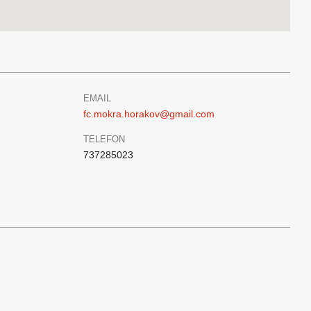
EMAIL
fc.mokra.horakov@gmail.com
TELEFON
737285023