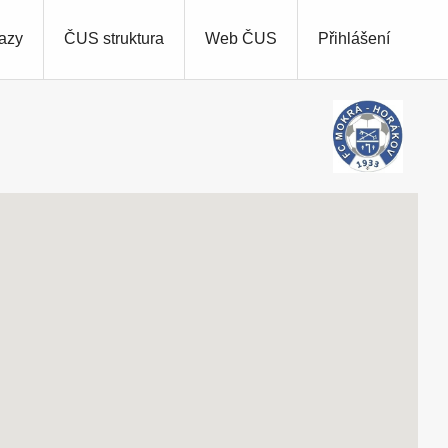
azy
ČUS struktura
Web ČUS
Přihlášení