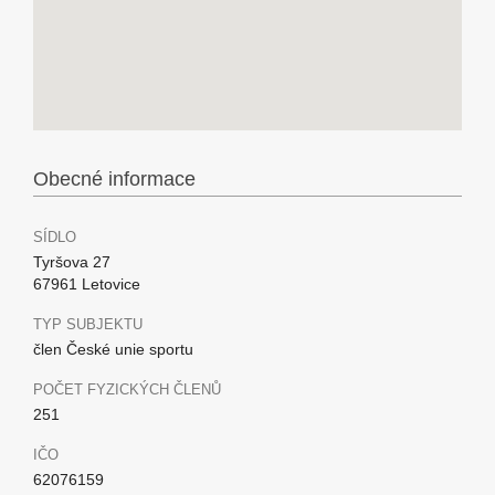
Obecné informace
SÍDLO
Tyršova 27
67961 Letovice
TYP SUBJEKTU
člen České unie sportu
POČET FYZICKÝCH ČLENŮ
251
IČO
62076159