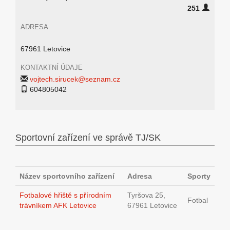
251
ADRESA
67961 Letovice
KONTAKTNÍ ÚDAJE
vojtech.sirucek@seznam.cz
604805042
Sportovní zařízení ve správě TJ/SK
Název sportovního zařízení
Adresa
Sporty
Fotbalové hřiště s přírodním
Tyršova 25,
Fotbal
trávníkem AFK Letovice
67961 Letovice