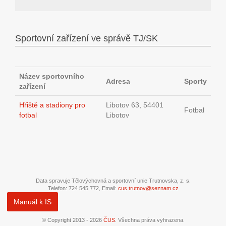
Sportovní zařízení ve správě TJ/SK
Název sportovního
Adresa
Sporty
zařízení
Hřiště a stadiony pro
Libotov 63, 54401
Fotbal
fotbal
Libotov
Data spravuje Tělovýchovná a sportovní unie Trutnovska, z. s.
Telefon: 724 545 772, Email:
cus.trutnov@seznam.cz
Manuál k IS
© Copyright 2013 - 2026
ČUS
. Všechna práva vyhrazena.