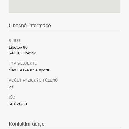
Obecné informace
SÍDLO
Libotov 80
544 01 Libotov
TYP SUBJEKTU
člen České unie sportu
POČET FYZICKÝCH ČLENŮ
23
IČO
60154250
Kontaktní údaje