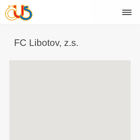
Toggle
naviga
FC Libotov, z.s.