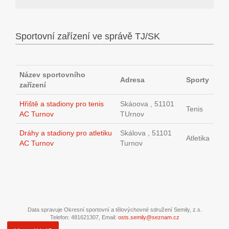
Sportovní zařízení ve správě TJ/SK
Název sportovního
Adresa
Sporty
zařízení
Hřiště a stadiony pro tenis
Skáoova , 51101
Tenis
AC Turnov
TUrnov
Dráhy a stadiony pro atletiku
Skálova , 51101
Atletika
AC Turnov
Turnov
Data spravuje Okresní sportovní a tělovýchovné sdružení Semily, z.s.
Telefon: 481621307, Email:
osts.semily@seznam.cz