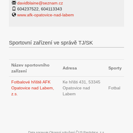
davidblaine@seznam.cz
604237522, 604113343
www.afk-opatovice-nad-labem
Sportovní zařízení ve správě TJ/SK
Název sportovního
Adresa
Sporty
zařízení
Fotbalové hřiště AFK
Ke hřišti 431, 53345
Opatovice nad Labem,
Opatovice nad
Fotbal
z.s.
Labem
Data spravuje Okresní sdružení ČUS Pardubice, z.s.