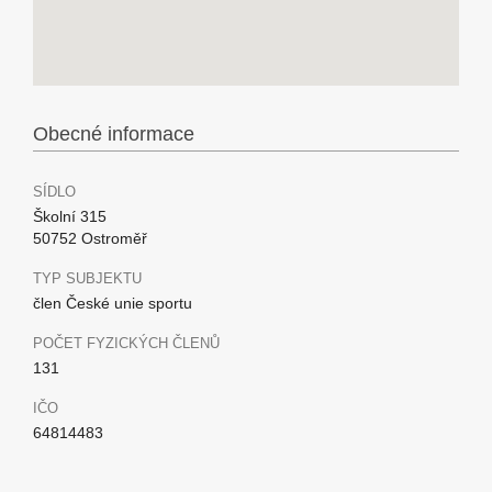
Obecné informace
SÍDLO
Školní 315
50752 Ostroměř
TYP SUBJEKTU
člen České unie sportu
POČET FYZICKÝCH ČLENŮ
131
IČO
64814483