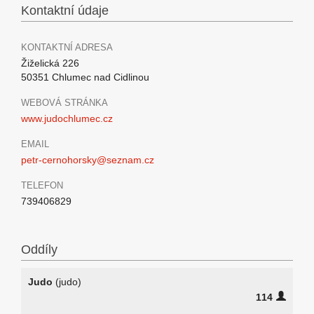
Kontaktní údaje
KONTAKTNÍ ADRESA
Žiželická 226
50351 Chlumec nad Cidlinou
WEBOVÁ STRÁNKA
www.judochlumec.cz
EMAIL
petr-cernohorsky@seznam.cz
TELEFON
739406829
Oddíly
Judo
(judo)
114