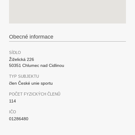
Obecné informace
SÍDLO
Žiželická 226
50351 Chlumec nad Cidlinou
TYP SUBJEKTU
člen České unie sportu
POČET FYZICKÝCH ČLENŮ
114
IČO
01286480