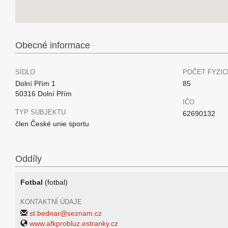
Obecné informace
SÍDLO
POČET FYZIC
Dolní Přím 1
85
50316 Dolní Přím
IČO
TYP SUBJEKTU
62690132
člen České unie sportu
Oddíly
Fotbal
(fotbal)
KONTAKTNÍ ÚDAJE
st.bednar@seznam.cz
www.afkprobluz.estranky.cz