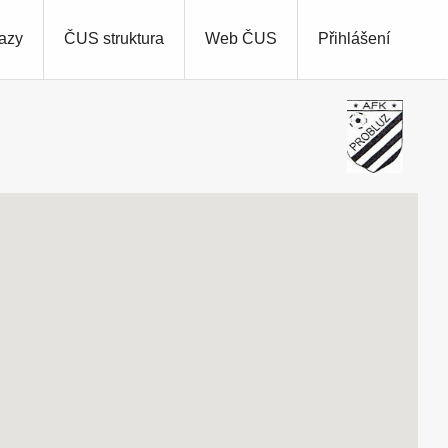
azy
ČUS struktura
Web ČUS
Přihlášení