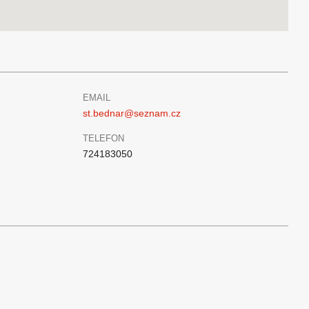
EMAIL
st.bednar@seznam.cz
TELEFON
724183050