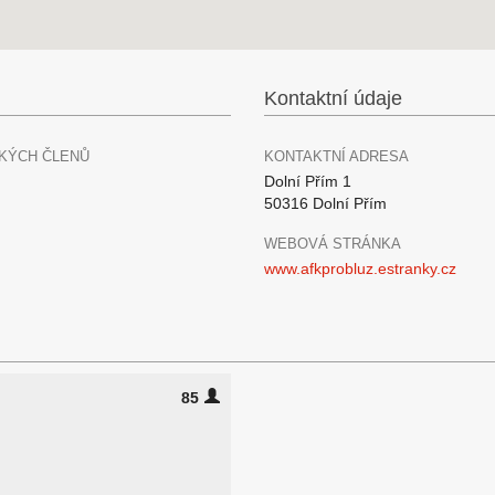
Kontaktní údaje
KÝCH ČLENŮ
KONTAKTNÍ ADRESA
Dolní Přím 1
50316 Dolní Přím
WEBOVÁ STRÁNKA
www.afkprobluz.estranky.cz
85