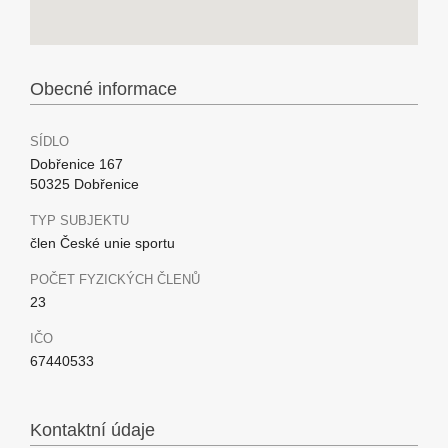
Obecné informace
SÍDLO
Dobřenice 167
50325 Dobřenice
TYP SUBJEKTU
člen České unie sportu
POČET FYZICKÝCH ČLENŮ
23
IČO
67440533
Kontaktní údaje