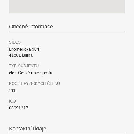
Obecné informace
SÍDLO
Litoměřická 904
41801 Bílina
TYP SUBJEKTU
člen České unie sportu
POČET FYZICKÝCH ČLENŮ
111
IČO
66091217
Kontaktní údaje