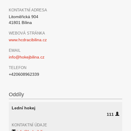
KONTAKTNÍ ADRESA
Litoměřická 904
41801 Bílina
WEBOVÁ STRÁNKA
www.hcdracibilina.cz
EMAIL
info@hokejbilina.cz
TELEFON
+420608962339
Oddíly
Lední hokej
111
KONTAKTNÍ ÚDAJE