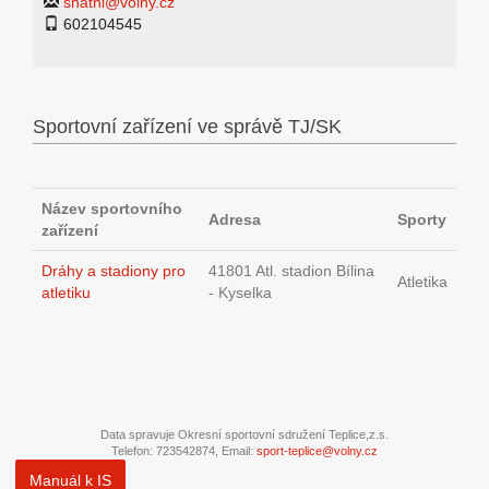
shathl@volny.cz
602104545
Sportovní zařízení ve správě TJ/SK
Název sportovního
Adresa
Sporty
zařízení
Dráhy a stadiony pro
41801 Atl. stadion Bílina
Atletika
atletiku
- Kyselka
Data spravuje Okresní sportovní sdružení Teplice,z.s.
Telefon: 723542874, Email:
sport-teplice@volny.cz
Manuál k IS