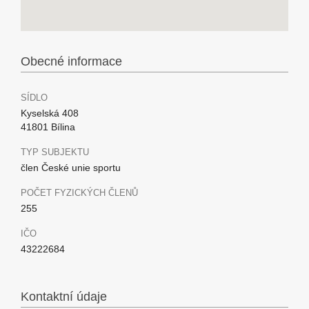
Obecné informace
SÍDLO
Kyselská 408
41801 Bílina
TYP SUBJEKTU
člen České unie sportu
POČET FYZICKÝCH ČLENŮ
255
IČO
43222684
Kontaktní údaje