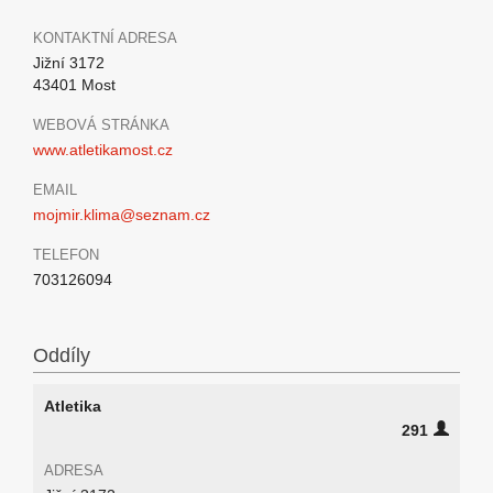
KONTAKTNÍ ADRESA
Jižní 3172
43401 Most
WEBOVÁ STRÁNKA
www.atletikamost.cz
EMAIL
mojmir.klima@seznam.cz
TELEFON
703126094
Oddíly
Atletika
291
ADRESA