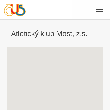
Toggle
naviga
Atletický klub Most, z.s.