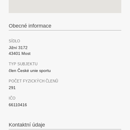
Obecné informace
SÍDLO
Jižní 3172
43401 Most
TYP SUBJEKTU
člen České unie sportu
POČET FYZICKÝCH ČLENŮ
291
IČO
66110416
Kontaktní údaje