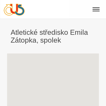
Toggle
naviga
Atletické středisko Emila
Zátopka, spolek