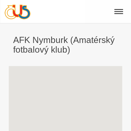
Toggle
naviga
AFK Nymburk (Amatérský
fotbalový klub)