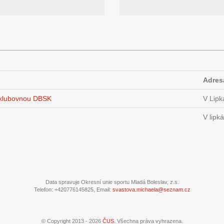
Adres
a klubovnou DBSK
V Lipk
V lipk
Data spravuje Okresní unie sportu Mladá Boleslav, z.s.
Telefon: +420776145825, Email:
svastova.michaela@seznam.cz
© Copyright 2013 - 2026
ČUS
. Všechna práva vyhrazena.