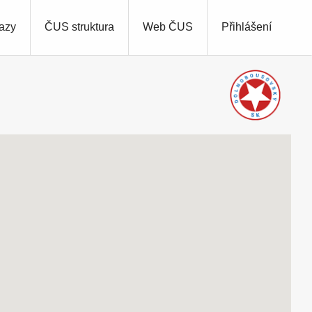
azy
ČUS struktura
Web ČUS
Přihlášení