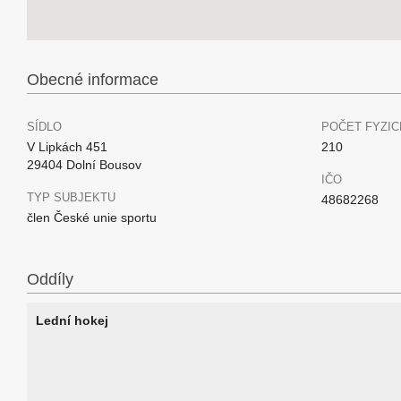
Obecné informace
SÍDLO
POČET FYZIC
V Lipkách 451
210
29404 Dolní Bousov
IČO
TYP SUBJEKTU
48682268
člen České unie sportu
Oddíly
Lední hokej