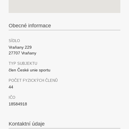
Obecné informace
SÍDLO
Vraňany 229
27707 Vraňany
TYP SUBJEKTU
člen České unie sportu
POČET FYZICKÝCH ČLENŮ
44
IČO
18584918
Kontaktní údaje