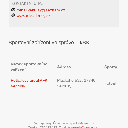
KONTAKTNÍ ÚDAJE
fotbal.veltrusy@seznam.cz
www.afkveltrusy.cz
Sportovní zařízení ve správě TJ/SK
Název sportovního
Adresa
Sporty
zařízení
Fotbalový areál AFK
Plackého 532, 27746
Fotbal
Veltrusy
Veltrusy
Data spravuje Česká unie sportu Mělník, z.s.
Telefon: 775 297 297, Email:
otsmelnik@seznam.cz