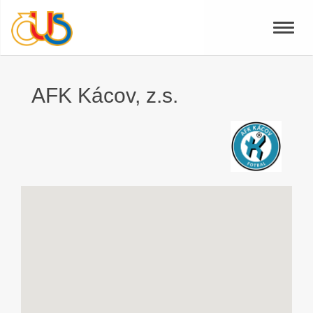
Toggle
naviga
AFK Kácov, z.s.