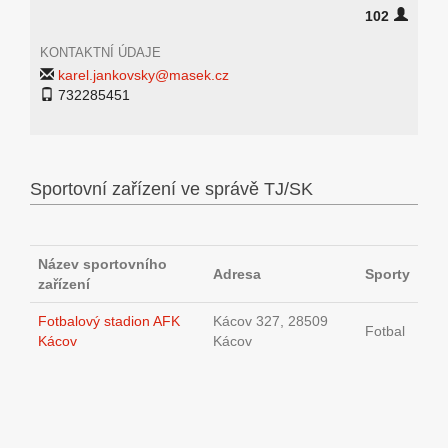
102
KONTAKTNÍ ÚDAJE
karel.jankovsky@masek.cz
732285451
Sportovní zařízení ve správě TJ/SK
Název sportovního
Adresa
Sporty
zařízení
Fotbalový stadion AFK
Kácov 327, 28509
Fotbal
Kácov
Kácov