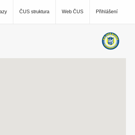
azy
ČUS struktura
Web ČUS
Přihlášení