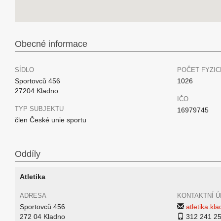
Obecné informace
SÍDLO
POČET FYZIC
Sportovců 456
1026
27204 Kladno
IČO
TYP SUBJEKTU
16979745
člen České unie sportu
Oddíly
Atletika
ADRESA
KONTAKTNÍ Ú
Sportovců 456
atletika.k
272 04 Kladno
312 241 2