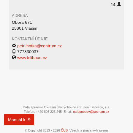
14
ADRESA
Obora 671
25801 Vlašim
KONTAKTNÍ ÚDAJE
petr.lhotka@centrum.cz
777330037
www.fcliboun.cz
Data spravuje Okresní tělovýchovné sdružení Benešov, z.s.
Telefon: +420 605 223 245, Email:
otsbenesov@seznam.cz
Manuál k IS
© Copyright 2013 - 2026
ČUS
. Všechna práva vyhrazena.