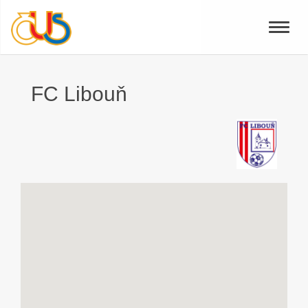
Toggle
naviga
FC Libouň