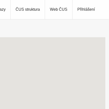
azy
ČUS struktura
Web ČUS
Přihlášení