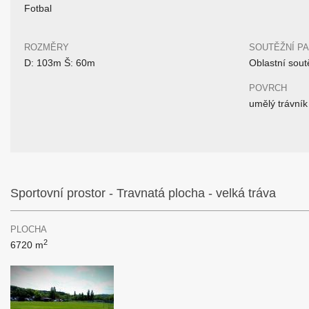
Fotbal
ROZMĚRY
SOUTĚŽNÍ P
D: 103m Š: 60m
Oblastní sout
POVRCH
umělý trávník
Sportovní prostor - Travnatá plocha - velká tráva
PLOCHA
2
6720 m