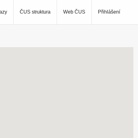
azy
ČUS struktura
Web ČUS
Přihlášení