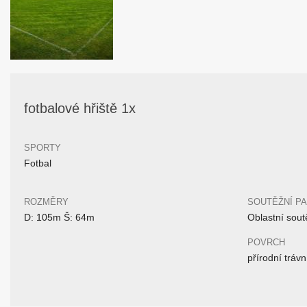
fotbalové hřiště 1x
SPORTY
Fotbal
ROZMĚRY
SOUTĚŽNÍ P
D: 105m Š: 64m
Oblastní sout
POVRCH
přírodní trávn