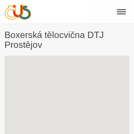
Toggle
naviga
Boxerská tělocvična DTJ
Prostějov