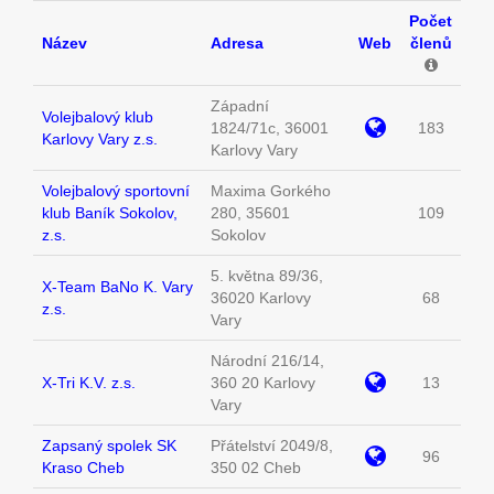
Počet
Název
Adresa
Web
členů
Západní
Volejbalový klub
1824/71c, 36001
183
Karlovy Vary z.s.
Karlovy Vary
Volejbalový sportovní
Maxima Gorkého
klub Baník Sokolov,
280, 35601
109
z.s.
Sokolov
5. května 89/36,
X-Team BaNo K. Vary
36020 Karlovy
68
z.s.
Vary
Národní 216/14,
X-Tri K.V. z.s.
360 20 Karlovy
13
Vary
Zapsaný spolek SK
Přátelství 2049/8,
96
Kraso Cheb
350 02 Cheb