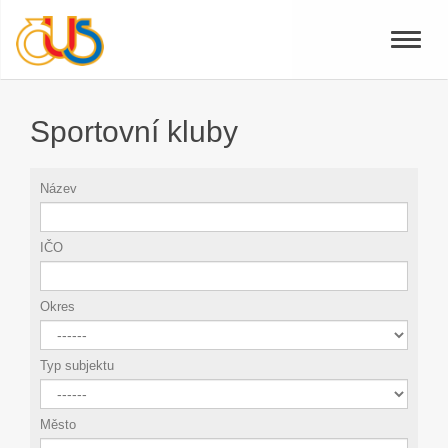
Toggle
naviga
Sportovní kluby
Název
IČO
Okres
Typ subjektu
Město